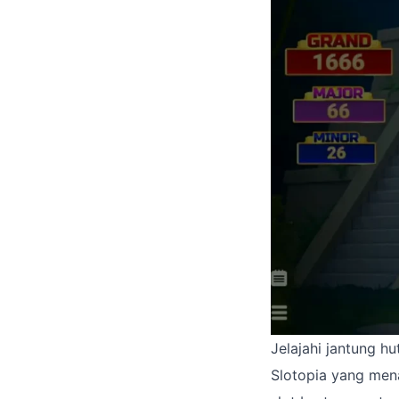
Jelajahi jantung 
Slotopia yang men