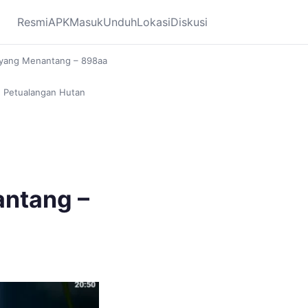
Resmi
APK
Masuk
Unduh
Lokasi
Diskusi
o yang Menantang – 898aa
: Petualangan Hutan
antang –