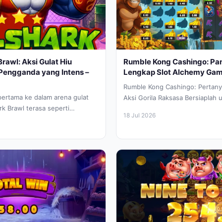
Brawl: Aksi Gulat Hiu
Rumble Kong Cashingo: Pa
Pengganda yang Intens –
Lengkap Slot Alchemy Gam
Rumble Kong Cashingo: Pertan
ertama ke dalam arena gulat
Aksi Gorila Raksasa Bersiaplah
k Brawl terasa seperti
gedung pencakar langit bersam
18 Jul 2026
ade klasik di sudut ruangan...
Rumble Kong...