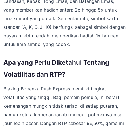
Landasan, Kapak, Tong Emas, dan Batangan Emas,
yang memberikan hadiah antara 2x hingga 5x untuk
lima simbol yang cocok. Sementara itu, simbol kartu
standar (A, K, Q, J, 10) berfungsi sebagai simbol dengan
bayaran lebih rendah, memberikan hadiah 1x taruhan
untuk lima simbol yang cocok.
Apa yang Perlu Diketahui Tentang
Volatilitas dan RTP?
Blazing Bonanza Rush Express memiliki tingkat
volatilitas yang tinggi. Bagi pemain pemula, ini berarti
kemenangan mungkin tidak terjadi di setiap putaran,
namun ketika kemenangan itu muncul, potensinya bisa
jauh lebih besar. Dengan RTP sebesar 96,50%, game ini