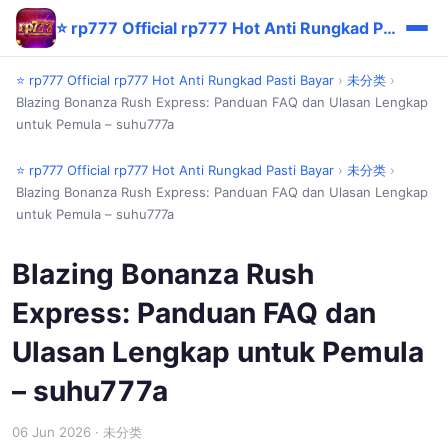
⭐ rp777 Official rp777 Hot Anti Rungkad Pasti Bayar
⭐ rp777 Official rp777 Hot Anti Rungkad Pasti Bayar
›
未分类
›
Blazing Bonanza Rush Express: Panduan FAQ dan Ulasan Lengkap
untuk Pemula – suhu777a
⭐ rp777 Official rp777 Hot Anti Rungkad Pasti Bayar
›
未分类
›
Blazing Bonanza Rush Express: Panduan FAQ dan Ulasan Lengkap
untuk Pemula – suhu777a
Blazing Bonanza Rush
Express: Panduan FAQ dan
Ulasan Lengkap untuk Pemula
– suhu777a
06 Jun 2026
· 未分类