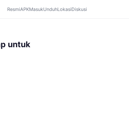
Resmi
APK
Masuk
Unduh
Lokasi
Diskusi
ap untuk