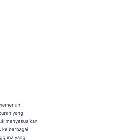
k memenuhi
iburan yang
tuk menyesuaikan
s ke berbagai
ngguna yang