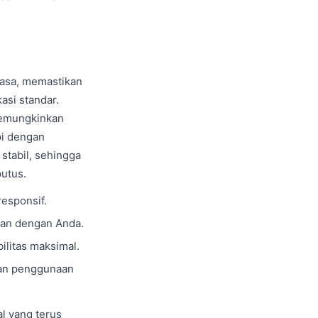
iasa, memastikan
asi standar.
 memungkinkan
pi dengan
stabil, sehingga
putus.
esponsif.
van dengan Anda.
ilitas maksimal.
gan penggunaan
l yang terus