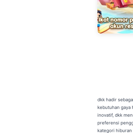
dkk hadir sebaga
kebutuhan gaya h
inovatif, dkk m
preferensi pengg
kategori hiburan