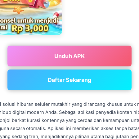
Unduh APK
Daftar Sekarang
i solusi hiburan seluler mutakhir yang dirancang khusus untu
idup digital modern Anda. Sebagai aplikasi penyedia konten h
enonjol berkat kurasi kontennya yang cerdas dan kemampuan un
una secara otomatis. Aplikasi ini memberikan akses tanpa bata
 yang sedang tren, menjadikannya pilihan utama bagi jutaan pe