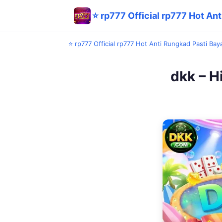
⭐ rp777 Official rp777 Hot An
⭐ rp777 Official rp777 Hot Anti Rungkad Pasti Bay
dkk – H